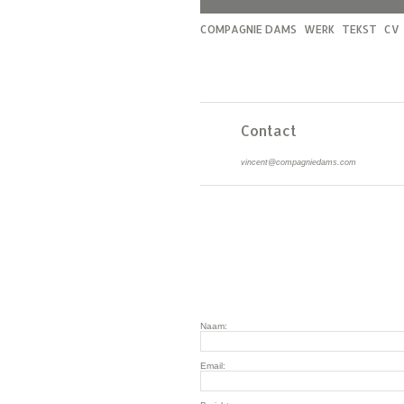
COMPAGNIE DAMS
WERK
TEKST
CV
Contact
vincent@compagniedams.com
Naam:
Email: